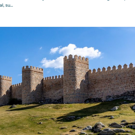
, su...