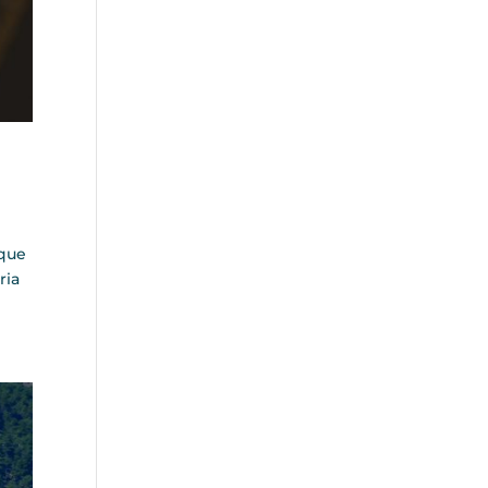
 que
ria